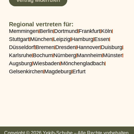
Regional vertreten für:
Memmingen
Berlin
Dortmund
Frankfurt
Köln
Stuttgart
München
Leipzig
Hamburg
Essen
Düsseldorf
Bremen
Dresden
Hannover
Duisburg
Karlsruhe
Bochum
Nürnberg
Mannheim
Münster
Augsburg
Wiesbaden
Mönchengladbach
Gelsenkirchen
Magdeburg
Erfurt
Copyright © 2026 Yekih-Schuhe – Alle Rechte vorbehalten.