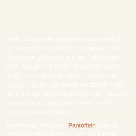
Yekih-Schuhe verbinden modisches Design
mit dem Wohl Ihrer Füße. Entwickelt nach
dem Motto „Alles was gut durchblutet wird,
lebt“, spiegeln sie diese Philosophie perfekt
wider. Aus echtem Schaffell gefertigt und in
unserer eigenen Werkstatt produziert, halten
sie Ihre Füße angenehm warm. Die robusten
Sohlen aus echtem Leder bieten sowohl
Komfort als auch Schutz.
Diese handgemachten
Pantoffeln
können
mehr als nur bequem zu sein; sie fördern