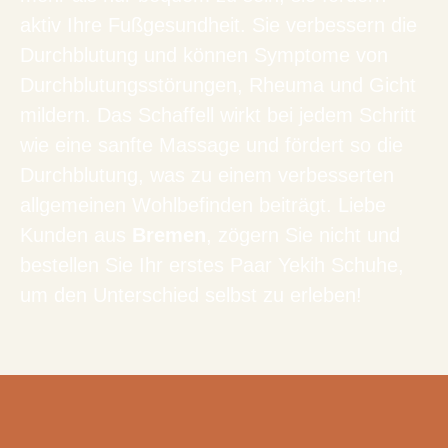
aktiv Ihre Fußgesundheit. Sie verbessern die
Durchblutung und können Symptome von
Durchblutungsstörungen, Rheuma und Gicht
mildern. Das Schaffell wirkt bei jedem Schritt
wie eine sanfte Massage und fördert so die
Durchblutung, was zu einem verbesserten
allgemeinen Wohlbefinden beiträgt. Liebe
Kunden aus
Bremen
, zögern Sie nicht und
bestellen Sie Ihr erstes Paar Yekih Schuhe,
um den Unterschied selbst zu erleben!