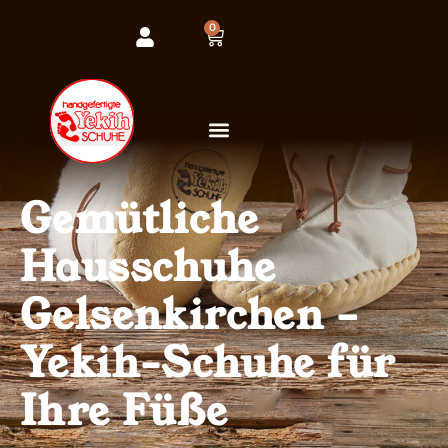
0
Gemütliche
Hausschuhe
Gelsenkirchen –
Yekih-Schuhe für
Ihre Füße