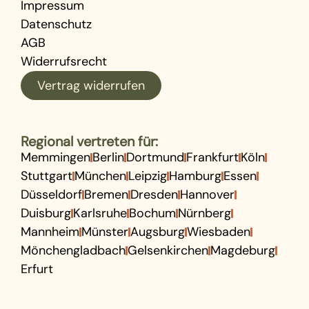
Impressum
Datenschutz
AGB
Widerrufsrecht
Vertrag widerrufen
Regional vertreten für:
Memmingen
Berlin
Dortmund
Frankfurt
Köln
Stuttgart
München
Leipzig
Hamburg
Essen
Düsseldorf
Bremen
Dresden
Hannover
Duisburg
Karlsruhe
Bochum
Nürnberg
Mannheim
Münster
Augsburg
Wiesbaden
Mönchengladbach
Gelsenkirchen
Magdeburg
Erfurt