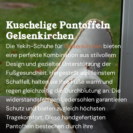
Kuschelige Pantoffeln
Gelsenkirchen
Die Yekih-Schuhe für
Gelsenkirchen
bieten
eine perfekte Kombination aus stilvollem
Design und gezielter Unterstützung der
Fußgesundheit. Hergestellt aus feinstem
Schaffell, halten sie Ihre Füße warm und
regen gleichzeitig die Durchblutung an. Die
widerstandsfähigen Ledersohlen garantieren
Schutz und bieten zugleich höchsten
Tragekomfort. Diese handgefertigten
Pantoffeln bestechen durch ihre